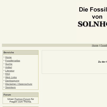
Home
|
Fossil
Bereiche
·
Home
·
Fossilienatlas
Zu der 
·
Suche
·
Artikel
·
Literatur
·
FAQ
·
Web Links
·
Danksagung
·
Disclaimer / Datenschutz
·
Steinkern
Forum
Unser
Partner-Forum
für
Fragen zum Thema.