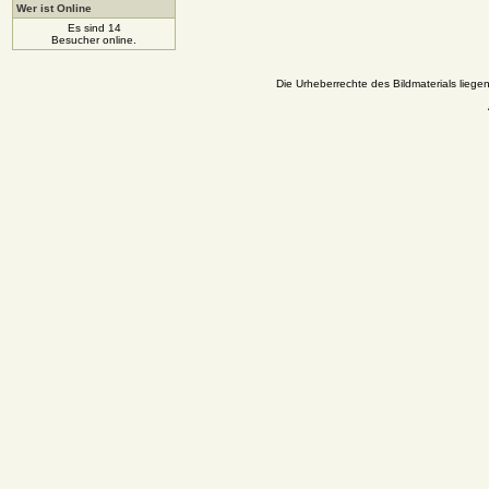
Wer ist Online
Es sind 14
Besucher online.
Die Urheberrechte des Bildmaterials liege