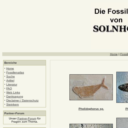
Home
|
Fossil
Bereiche
·
Home
·
Fossilienatlas
·
Suche
·
Artikel
·
Literatur
·
FAQ
·
Web Links
·
Danksagung
·
Disclaimer / Datenschutz
·
Steinkern
Pholidophorus sp.
P
Partner-Forum
Unser
Partner-Forum
für
Fragen zum Thema.