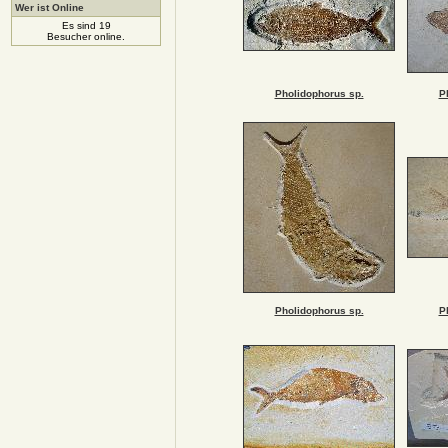
Wer ist Online
Es sind 19
Besucher online.
Pholidophorus sp.
P
Pholidophorus sp.
P