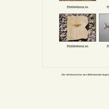
Pholidophorus sp.
P
Pholidophorus sp.
P
Die Urheberrechte des Bildmaterials liege