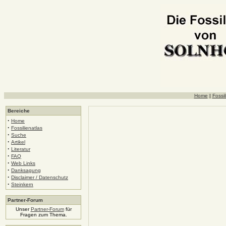
Home
|
Fossil
Bereiche
·
Home
·
Fossilienatlas
·
Suche
·
Artikel
·
Literatur
·
FAQ
·
Web Links
·
Danksagung
·
Disclaimer / Datenschutz
·
Steinkern
Partner-Forum
Unser
Partner-Forum
für
Fragen zum Thema.