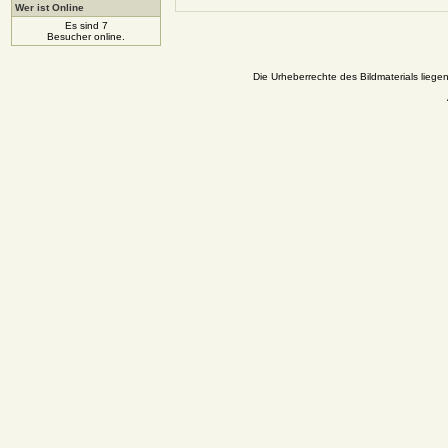
Wer ist Online
Es sind 7
Besucher online.
Die Urheberrechte des Bildmaterials liege