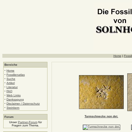
Home
|
Fossil
Bereiche
·
Home
·
Fossilienatlas
·
Suche
·
Artikel
·
Literatur
·
FAQ
·
Web Links
·
Danksagung
·
Disclaimer / Datenschutz
·
Steinkern
Turmschnecke non det.
Forum
Unser
Partner-Forum
für
Fragen zum Thema.