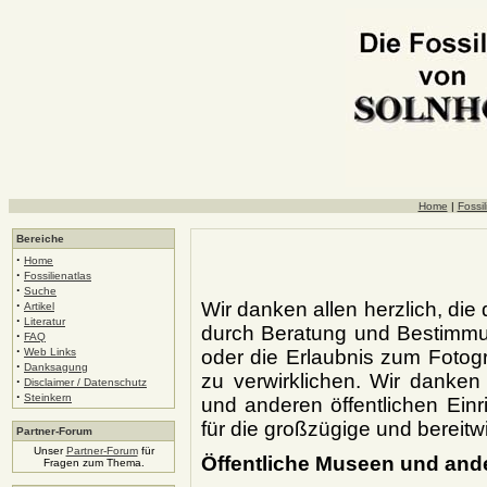
Home
|
Fossil
Bereiche
·
Home
·
Fossilienatlas
·
Suche
·
Wir danken allen herzlich, die 
Artikel
·
Literatur
durch Beratung und Bestimmung
·
FAQ
·
Web Links
oder die Erlaubnis zum Fotogr
·
Danksagung
zu verwirklichen. Wir danken
·
Disclaimer / Datenschutz
·
Steinkern
und anderen öffentlichen Ein
für die großzügige und bereitwil
Partner-Forum
Unser
Partner-Forum
für
Öffentliche Museen und ande
Fragen zum Thema.