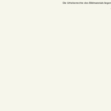
Die Urheberrechte des Bildmaterials liege