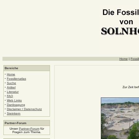
Home
|
Fossil
Bereiche
·
Home
·
Fossilienatlas
·
Suche
·
Zur Zeit be
Artikel
·
Literatur
·
FAQ
·
Web Links
·
Danksagung
·
Disclaimer / Datenschutz
·
Steinkern
Partner-Forum
Unser
Partner-Forum
für
Fragen zum Thema.