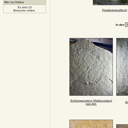
Wer ist Online
Es sind 13
Fundortspezifisch
Besucher online.
In den
Schlangenstern (Ophiuroidea)
Si
non det.