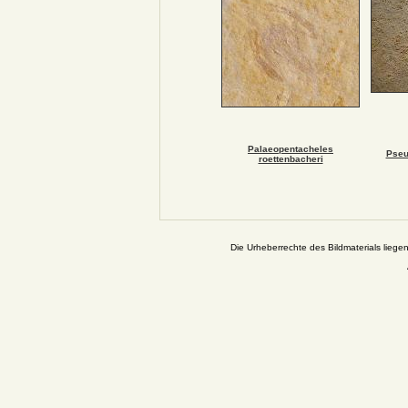
Palaeopentacheles
Pseu
roettenbacheri
Die Urheberrechte des Bildmaterials liege