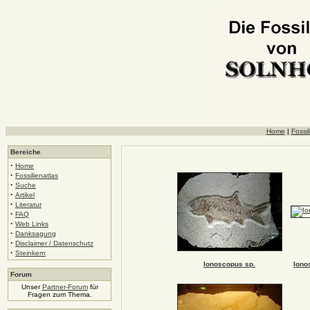
Home
|
Fossil
Bereiche
·
Home
·
Fossilienatlas
·
Suche
·
Artikel
·
Literatur
·
FAQ
·
Web Links
·
Danksagung
·
Disclaimer / Datenschutz
·
Steinkern
Ionoscopus sp.
Iono
Forum
Unser
Partner-Forum
für
Fragen zum Thema.