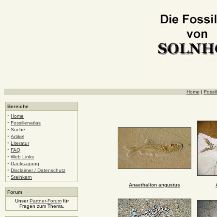
Home
|
Fossil
Bereiche
·
Home
·
Fossilienatlas
·
Suche
·
Artikel
·
Literatur
·
FAQ
·
Web Links
·
Danksagung
·
Disclaimer / Datenschutz
·
Steinkern
Anaethalion angustus
Forum
Unser
Partner-Forum
für
Fragen zum Thema.