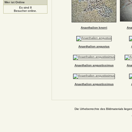
Wer ist Online
Es sind 8
Besucher online.
Anaethalion knorri
Ana
Anaethalion angustus
Anaethalion angustissimus
Ana
Anaethalion angustissimus
Die Urheberrechte des Bildmaterials liege