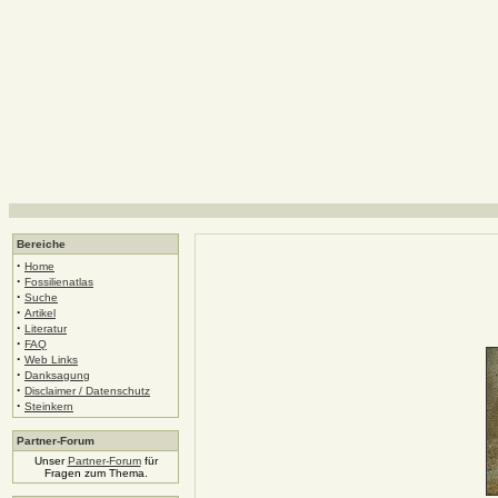
Bereiche
·
Home
·
Fossilienatlas
·
Suche
·
Artikel
·
Literatur
·
FAQ
·
Web Links
·
Danksagung
·
Disclaimer / Datenschutz
·
Steinkern
Partner-Forum
Unser
Partner-Forum
für
Fragen zum Thema.