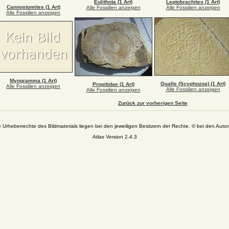
Eulithota (1 Art)
Leptobrachites (1 Art)
Cannostomites (1 Art)
Alle Fossilien anzeigen
Alle Fossilien anzeigen
Alle Fossilien anzeigen
Myogramma (1 Art)
Qualle (Scyphozoa) (1 Art)
Propitidae (1 Art)
Alle Fossilien anzeigen
Alle Fossilien anzeigen
Alle Fossilien anzeigen
Zurück zur vorherigen Seite
e Urheberrechte des Bildmaterials liegen bei den jeweiligen Besitzern der Rechte. © bei den Autor
Atlas Version 2.4.3