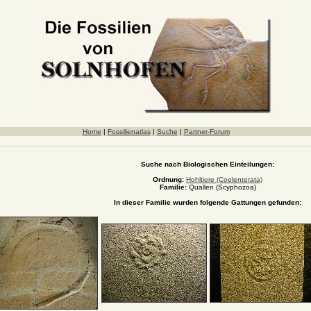
Home
|
Fossilienatlas
|
Suche
|
Partner-Forum
Suche nach Biologischen Einteilungen:
Ordnung:
Hohltiere (Coelenterata)
Familie:
Quallen (Scyphozoa)
In dieser Familie wurden folgende Gattungen gefunden: