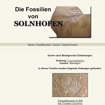
Home
|
Fossilienatlas
|
Suche
|
Partner-Forum
Suche nach Biologischen Einteilungen:
Ordnung:
Cyanobakterien
Familie:
Blaualgen
In dieser Familie wurden folgende Gattungen gefunden:
Cyanophyceae (1 Art)
Alle Fossilien anzeigen