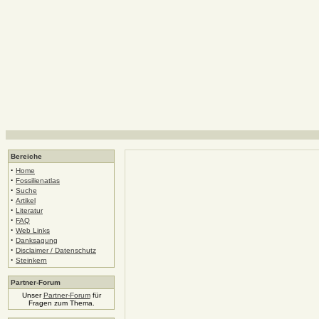
Bereiche
·
Home
·
Fossilienatlas
·
Suche
·
Artikel
·
Literatur
·
FAQ
·
Web Links
·
Danksagung
·
Disclaimer / Datenschutz
·
Steinkern
Partner-Forum
Unser
Partner-Forum
für
Fragen zum Thema.