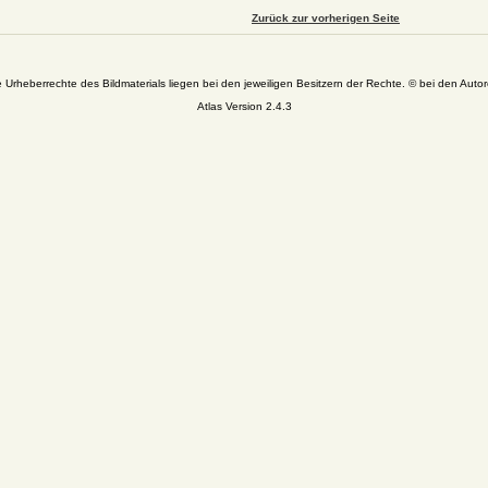
Zurück zur vorherigen Seite
e Urheberrechte des Bildmaterials liegen bei den jeweiligen Besitzern der Rechte. © bei den Autor
Atlas Version 2.4.3