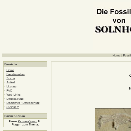
Home
|
Fossil
Bereiche
·
Home
·
Fossilienatlas
O
·
Suche
·
Artikel
·
Literatur
Z
·
FAQ
·
Web Links
·
Danksagung
·
Disclaimer / Datenschutz
·
Steinkern
Partner-Forum
Unser
Partner-Forum
für
Fragen zum Thema.