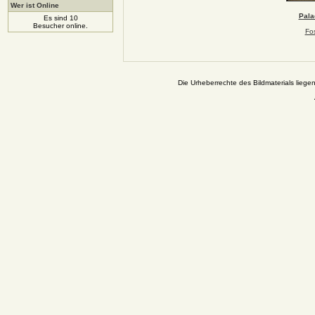
Wer ist Online
Pala
Es sind 10
Besucher online.
Fos
Die Urheberrechte des Bildmaterials liege