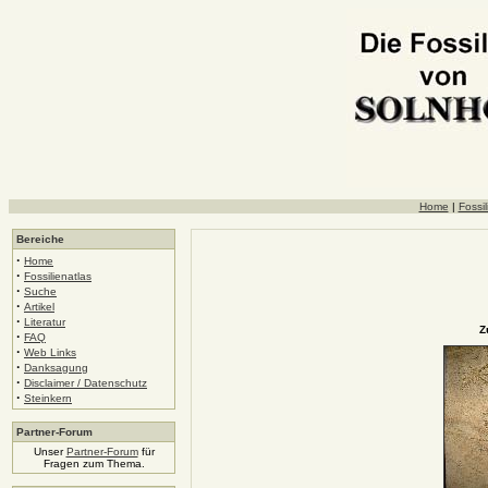
Home
|
Fossil
Bereiche
·
Home
·
Fossilienatlas
·
Suche
·
Artikel
·
Literatur
Z
·
FAQ
·
Web Links
·
Danksagung
·
Disclaimer / Datenschutz
·
Steinkern
Partner-Forum
Unser
Partner-Forum
für
Fragen zum Thema.