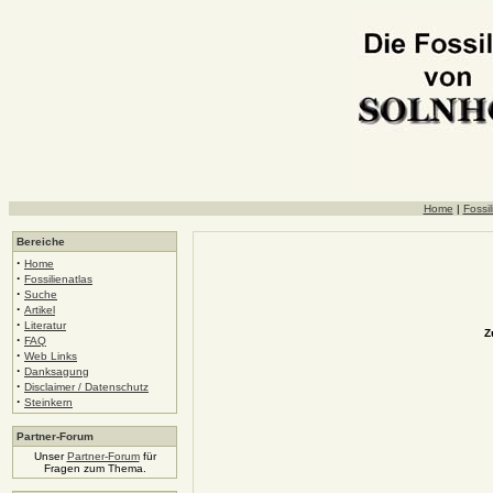
Home
|
Fossil
Bereiche
·
Home
·
Fossilienatlas
·
Suche
·
Artikel
·
Literatur
Z
·
FAQ
·
Web Links
·
Danksagung
·
Disclaimer / Datenschutz
·
Steinkern
Partner-Forum
Unser
Partner-Forum
für
Fragen zum Thema.