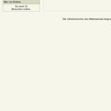
Wer ist Online
Es sind 13
Besucher online.
Die Urheberrechte des Bildmaterials liege