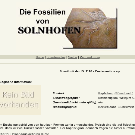
Home
|
Fossilienatlas
|
Suche
|
Partner-Forum
Fossil mit der ID: 1110 - Coelacanthus sp.
ologische Information:
Fundort:
Kapfelberg (Römerbruch)
Lithostratigraphie:
Kimmeridgium, Weißjura-
Quentstedt (nicht mehr gültig):
n/a
Biostratigraphie:
Beckeri-Zone, Subeumela-
om Erscheinungsbild von den heutigen Formen wenig unterscheidet. Typisch sind die auf fleischige
 ist, dass wir zwei Rückenflossen vorfinden. Der Kopf ist groß, dennoch tragen die Kiefer nur w
 eher zu Holophagus gehören dürfte.