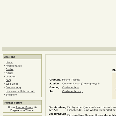
Bereiche
·
Home
·
Fossilienatlas
·
Suche
Bi
·
Artikel
·
Literatur
·
Ordnung:
Fische (Pisces)
FAQ
·
Familie:
Quastenflosser (Crossopterygii)
Web Links
·
Danksagung
Gattung:
Coelacanthus
·
Disclaimer / Datenschutz
Art:
Coelacanthus sp.
·
Steinkern
Partner-Forum
Beschreibung
Ein typischer Quastenflosser, der sich v
Unser
Partner-Forum
für
der Art:
Pinsel endet. Eine weitere Besonderheit
Fragen zum Thema.
Beschreibung
Ein gewaltiger Quastenflosser, der wohl