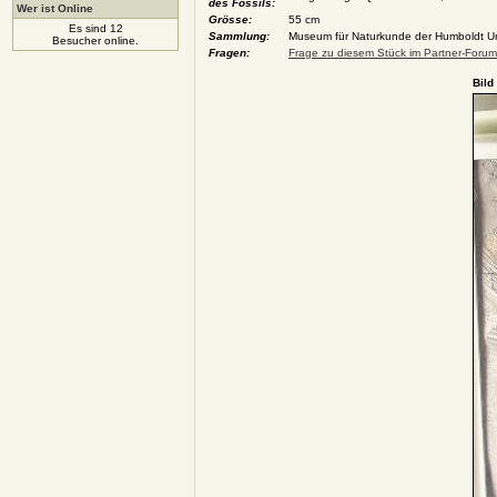
des Fossils:
Wer ist Online
Grösse:
55 cm
Es sind 12
Sammlung:
Museum für Naturkunde der Humboldt Univ
Besucher online.
Fragen:
Frage zu diesem Stück im Partner-Forum 
Bild