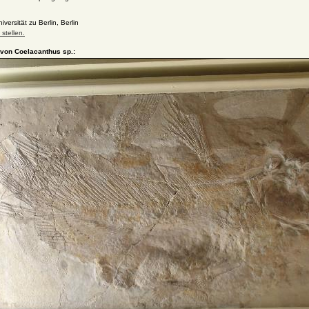
ersität zu Berlin, Berlin
stellen.
 von Coelacanthus sp.: