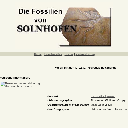
Home
|
Fossilienatlas
|
Suche
|
Partner-Forum
Fossil mit der ID: 1131 - Gyrodus hexagonus
ologische Information:
Fundort:
Eichstätt allgemein
Lithostratigraphie:
Tithonium, Weißjura-Gruppe,
Quentstedt (nicht mehr gültig):
Malm Zeta 2 a/b
Biostratigraphie:
Hybonotum-Zone, Riedens