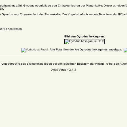
orhynchus zählt Gyrodus ebenfalls zu den Charakterfischen der Plattenkalke. Dieser scheibenfö
ert.
 Gyrodus zum Charakterfisch der Plattenkalke. Der Kugelzahnfisch war ein Bewohner der Rifffazi
er-Forum stellen.
Bild von Gyrodus hexagonus:
Alle Fossilien der Art Gyrodus hexagonus anzeigen.
e Urheberrechte des Bildmaterials liegen bei den jeweiligen Besitzern der Rechte. © bei den Autor
Atlas Version 2.4.3