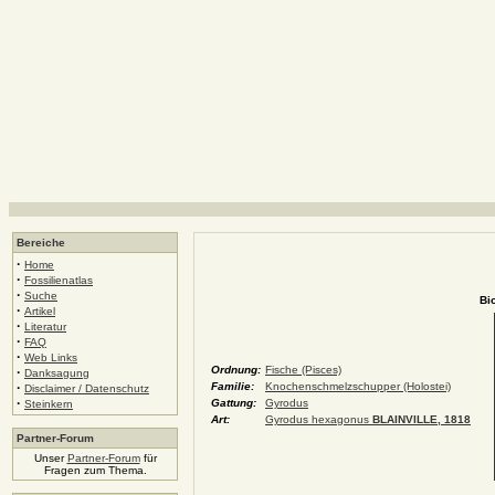
Bereiche
·
Home
·
Fossilienatlas
·
Suche
Bi
·
Artikel
·
Literatur
·
FAQ
·
Web Links
Ordnung:
Fische (Pisces)
·
Danksagung
·
Familie:
Knochenschmelzschupper (Holostei)
Disclaimer / Datenschutz
·
Gattung:
Gyrodus
Steinkern
Art:
Gyrodus hexagonus
BLAINVILLE, 1818
Partner-Forum
Unser
Partner-Forum
für
Fragen zum Thema.