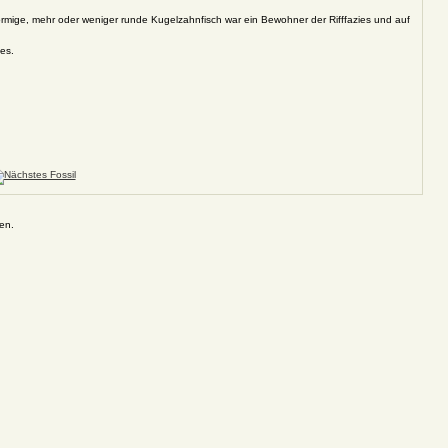
rmige, mehr oder weniger runde Kugelzahnfisch war ein Bewohner der Rifffazies und auf
es.
en.