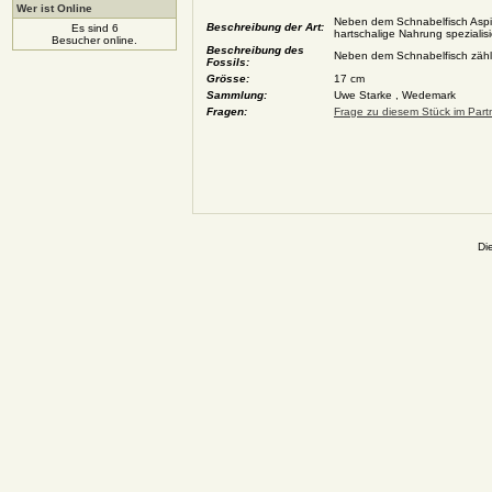
Wer ist Online
Neben dem Schnabelfisch Aspid
Beschreibung der Art:
Es sind 6
hartschalige Nahrung spezialisi
Besucher online.
Beschreibung des
Neben dem Schnabelfisch zählt
Fossils:
Grösse:
17 cm
Sammlung:
Uwe Starke , Wedemark
Fragen:
Frage zu diesem Stück im Partn
Di