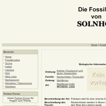
Home
|
Fossil
Bereiche
·
Home
·
Fossilienatlas
·
Suche
Biologische Information
·
Artikel
·
Literatur
Krebse (Crustacea) und
Ordnung:
·
FAQ
deren Verwandten
·
Web Links
Familie:
Rankenfüßer (Thoracida)
·
Danksagung
Gattung:
Martillepas
·
Disclaimer / Datenschutz
Martillepas holisi
Art:
·
Steinkern
WITHERS, 1928
Partner-Forum
Unser
Partner-Forum
für
Beschreibung der Art:
Policipes wird für eine rezente 
Fragen zum Thema.
Beschreibung des
Rankenfüsser werden in Brunn 
Fossils:
den Rest des Lebens sessil.