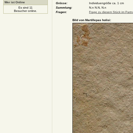
Wer ist Online
Grösse:
Individuengröße ca. 1 cm
Es sind 11
Sammlung:
N.n N.N, N.n
Besucher online.
Fragen:
Frage zu diesem Stück im Partne
Bild von Martillepas holisi: