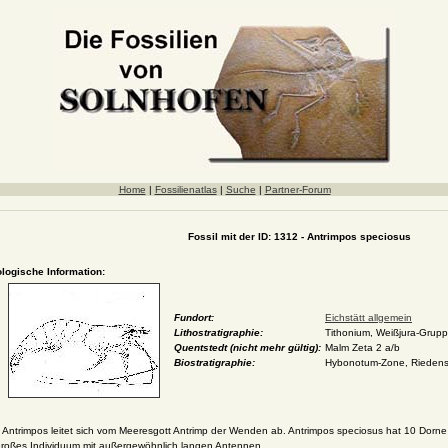
Home
|
Fossilienatlas
|
Suche
|
Partner-Forum
Fossil mit der ID: 1312 - Antrimpos speciosus
ologische Information:
Fundort:
Eichstätt allgemein
Lithostratigraphie:
Tithonium, Weißjura-Gruppe
Quentstedt (nicht mehr gültig):
Malm Zeta 2 a/b
Biostratigraphie:
Hybonotum-Zone, Rieden
Antrimpos leitet sich vom Meeresgott Antrimp der Wenden ab. Antrimpos speciosus hat 10 Dorne 
großes Individuum mit außergewöhnlich langen Antennen.