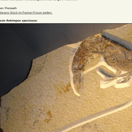
er, Pressath
diesem Stück im Partner-Forum stellen.
 von Antrimpos speciosus: