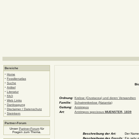
Bereiche
·
Home
·
Fossilienatlas
·
Suche
Bi
·
Artikel
·
Literatur
·
FAQ
Ordnung:
Krebse (Crustacea) und deren Verwandten
·
Web Links
Familie:
Schwimmkrebse (Natantia)
·
Danksagung
Gattung:
Antrimpos
·
Disclaimer / Datenschutz
Art:
Antrimpos speciosus
MUENSTER, 1839
·
Steinkern
Partner-Forum
Unser
Partner-Forum
für
Fragen zum Thema.
Beschreibung der Art:
Der Name 
Beschreibung des Fossils:
Ein sehr 