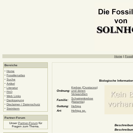
Home
|
Fossil
Bereiche
·
Home
·
Fossilienatlas
·
Suche
Biologische Information
·
Artikel
·
Krebse (Crustacea)
Literatur
Ordnung:
und deren
·
FAQ
Verwandten
·
Web Links
Schwimmkrebse
·
Familie:
Danksagung
(Natantia)
·
Disclaimer / Datenschutz
Gattung:
Hefriga
·
Steinkern
Art:
Hefriga sp.
Partner-Forum
Unser
Partner-Forum
für
Beschreibung
Fragen zum Thema.
Beschreibun