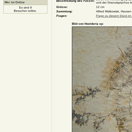
Beschreibung des Fossils:
Wer ist Online
und der Granulaptychus i
Grösse:
12 cm
Es sind 9
Besucher online.
Sammlung:
Alfred Walkowiak, Hausen
Fragen:
Frage zu diesem Stück im 
Bild von Hoelderia sp: