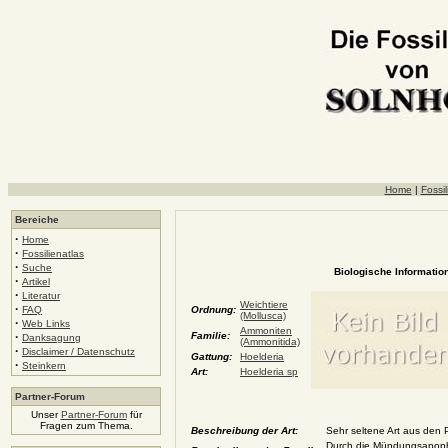
Home
|
Fossil
Bereiche
·
Home
·
Fossilienatlas
·
Suche
Biologische Information
·
Artikel
·
Literatur
Weichtiere
·
FAQ
Ordnung:
(Mollusca)
·
Web Links
Ammoniten
·
Familie:
Danksagung
(Ammonitida)
·
Disclaimer / Datenschutz
Gattung:
Hoelderia
·
Steinkern
Art:
Hoelderia sp
Partner-Forum
Unser
Partner-Forum
für
Fragen zum Thema.
Beschreibung der Art:
Sehr seltene Art aus den 
Durch die Mündungsapophy