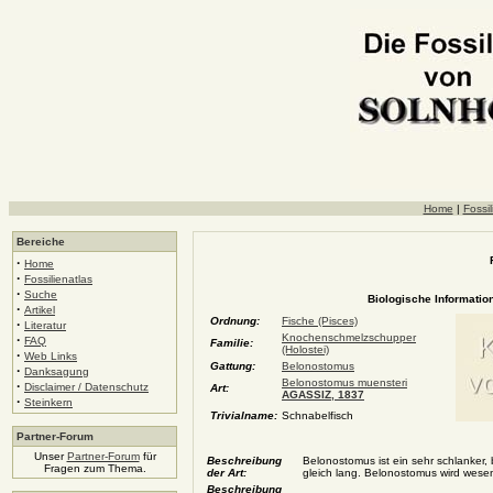
Home
|
Fossil
Bereiche
·
Home
·
Fossilienatlas
·
Suche
Biologische Information
·
Artikel
Ordnung:
Fische (Pisces)
·
Literatur
Knochenschmelzschupper
·
FAQ
Familie:
(Holostei)
·
Web Links
Gattung:
Belonostomus
·
Danksagung
Belonostomus muensteri
·
Disclaimer / Datenschutz
Art:
AGASSIZ, 1837
·
Steinkern
Trivialname:
Schnabelfisch
Partner-Forum
Unser
Partner-Forum
für
Beschreibung
Belonostomus ist ein sehr schlanker,
Fragen zum Thema.
der Art:
gleich lang. Belonostomus wird wesen
Beschreibung