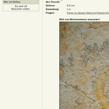
Wer ist Online
des Fossils:
Grösse:
8,5 cm
Es sind 18
Besucher online.
Sammlung:
n.n.
Fragen:
Frage zu diesem Stück im Partner-For
Bild von Belonostomus muensteri: