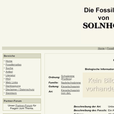
Home
|
Fossil
Bereiche
·
Home
·
Fossilienatlas
·
Suche
Biologische Information
·
Artikel
·
Literatur
Schwämme
Ordnung:
·
FAQ
(Porifera)
·
Web Links
Familie:
Nadelschwämme
·
Danksagung
Gattung:
Kieselschwamm
·
Disclaimer / Datenschutz
Kieselschwamm
Art:
·
Steinkern
non det.
Partner-Forum
Unser
Partner-Forum
für
Beschreibung der Art:
Unbe
Fragen zum Thema.
Beschreibung des Fossils:
Ein 