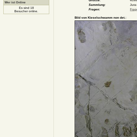
Grösse:
40x4
Wer ist Online
Sammlung:
Jura
Es sind 18
Fragen:
Frag
Besucher online.
Bild von Kieselschwamm non det.: