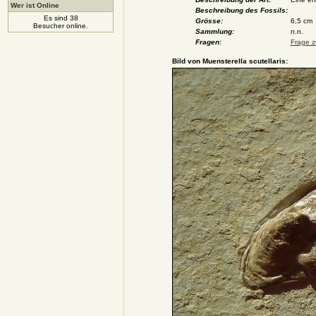
Wer ist Online
Beschreibung des Fossils:
Es sind 38
Grösse:
6,5 cm
Besucher online.
Sammlung:
n.n.
Fragen:
Frage z
Bild von Muensterella scutellaris: