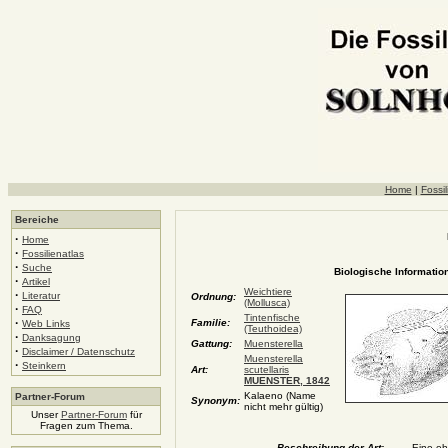
Home
|
Fossil
Bereiche
·
Home
·
Fossilienatlas
·
Suche
Biologische Information
·
Artikel
Weichtiere
·
Literatur
Ordnung:
(Mollusca)
·
FAQ
Tintenfische
·
Familie:
Web Links
(Teuthoidea)
·
Danksagung
Gattung:
Muensterella
·
Disclaimer / Datenschutz
Muensterella
·
Steinkern
Art:
scutellaris
MUENSTER, 1842
Kalaeno (Name
Partner-Forum
Synonym:
nicht mehr gültig)
Unser
Partner-Forum
für
Fragen zum Thema.
Beschreibung der Art:
Eine eh