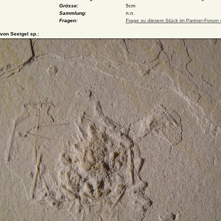
Grösse:
5cm
Sammlung:
n.n.
Fragen:
Frage zu diesem Stück im Partner-Forum s
 von Seeigel sp.: