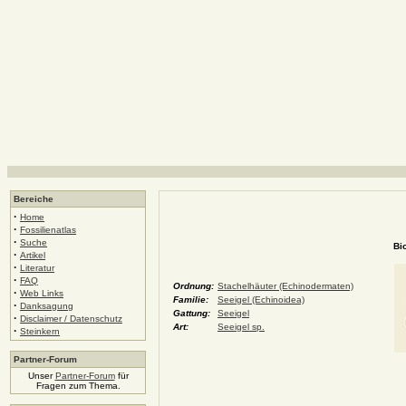
Bereiche
·
Home
·
Fossilienatlas
·
Suche
Bi
·
Artikel
·
Literatur
·
FAQ
Ordnung:
Stachelhäuter (Echinodermaten)
·
Web Links
Familie:
Seeigel (Echinoidea)
·
Danksagung
Gattung:
Seeigel
·
Disclaimer / Datenschutz
Art:
Seeigel sp.
·
Steinkern
Partner-Forum
Unser
Partner-Forum
für
Fragen zum Thema.