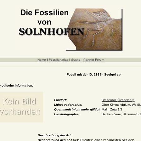
Home
|
Fossilienatlas
|
Suche
|
Partner-Forum
Fossil mit der ID: 2369 - Seeigel sp.
ologische Information:
Fundort:
Breitenhill (Öchselberg)
Lithostratigraphie:
Ober-Kimmeridgium, Weißju
Quentstedt (nicht mehr gültig):
Malm Zeta 1/2
Biostratigraphie:
Beckeri-Zone, Ulmense-Sub
Beschreibung der Art:
Beschreibung des Fossils:
Streufeld eines zerknackten Seeigels.