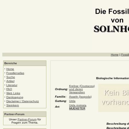
Home
|
Fossil
Bereiche
·
Home
·
Fossilienatlas
·
Suche
Biologische Information
·
Artikel
·
Literatur
Krebse (Crustacea)
·
FAQ
Ordnung:
und deren
Verwandten
·
Web Links
·
Familie:
Asseln (Isopoda)
Danksagung
·
Gattung:
Urda
Disclaimer / Datenschutz
·
Steinkern
Urda rostrata
Art:
MUENSTER
Partner-Forum
Unser
Partner-Forum
für
Fragen zum Thema.
Beschreibung de
Beschreibung d