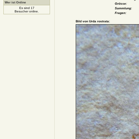
Wer ist Online
Grösse:
Es sind 17
Sammlung:
Besucher online.
Fragen:
Bild von Urda rostrata: