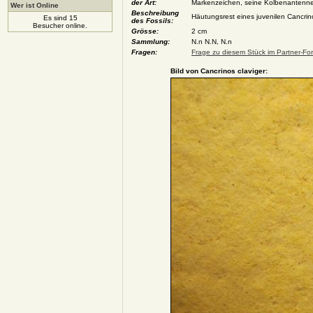
der Art:
Markenzeichen, seine Kolbenantenne
Wer ist Online
Beschreibung
Häutungsrest eines juvenilen Cancri
Es sind 15
des Fossils:
Besucher online.
Grösse:
2 cm
Sammlung:
N.n N.N, N.n
Fragen:
Frage zu diesem Stück im Partner-For
Bild von Cancrinos claviger: