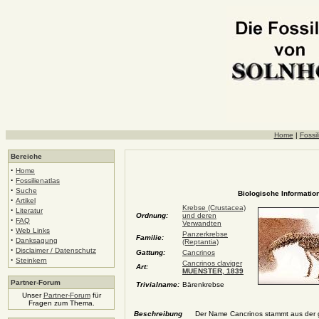
Home
|
Fossil
Bereiche
·
Home
·
Fossilienatlas
·
Suche
Biologische Information
·
Artikel
Krebse (Crustacea)
·
Literatur
Ordnung:
und deren
·
FAQ
Verwandten
·
Web Links
Panzerkrebse
Familie:
·
Danksagung
(Reptantia)
·
Disclaimer / Datenschutz
Gattung:
Cancrinos
·
Steinkern
Cancrinos claviger
Art:
MUENSTER, 1839
Partner-Forum
Trivialname:
Bärenkrebse
Unser
Partner-Forum
für
Fragen zum Thema.
Beschreibung
Der Name Cancrinos stammt aus der gr