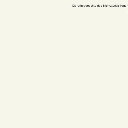
Die Urheberrechte des Bildmaterials liege