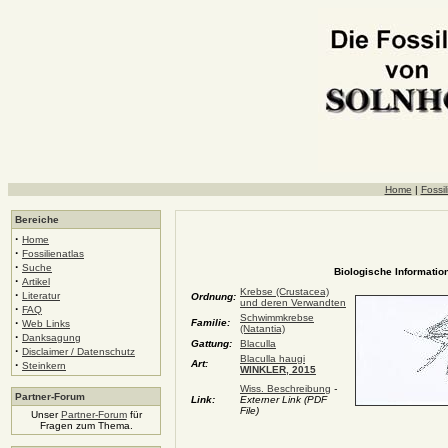
Home
|
Fossil
Bereiche
·
Home
·
Fossilienatlas
·
Suche
Biologische Information
·
Artikel
Krebse (Crustacea)
·
Literatur
Ordnung:
und deren Verwandten
·
FAQ
Schwimmkrebse
·
Familie:
Web Links
(Natantia)
·
Danksagung
Gattung:
Blaculla
·
Disclaimer / Datenschutz
Blaculla haugi
·
Art:
Steinkern
WINKLER, 2015
Wiss. Beschreibung
-
Partner-Forum
Link:
Externer Link (PDF
File)
Unser
Partner-Forum
für
Fragen zum Thema.