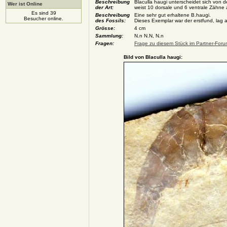
Beschreibung
Blaculla haugi unterscheidet sich von 
Wer ist Online
der Art:
weist 10 dorsale und 6 ventrale Zähne 
Es sind 39
Beschreibung
Eine sehr gut erhaltene B.haugi.
Besucher online.
des Fossils:
Dieses Exemplar war der erstfund, lag
Grösse:
4 cm
Sammlung:
N.n N.N, N.n
Fragen:
Frage zu diesem Stück im Partner-Forum
Bild von Blaculla haugi: