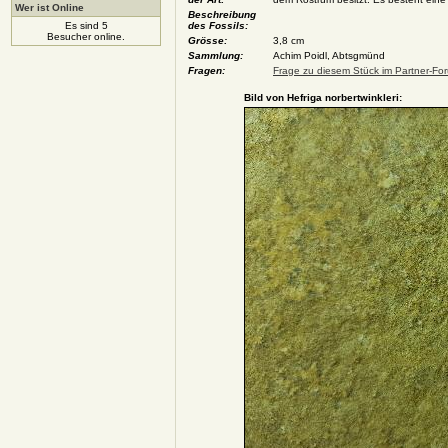
Wer ist Online
Beschreibung
Es sind 5
des Fossils:
Besucher online.
Grösse:
3,8 cm
Sammlung:
Achim Poidl, Abtsgmünd
Fragen:
Frage zu diesem Stück im Partner-For
Bild von Hefriga norbertwinkleri: