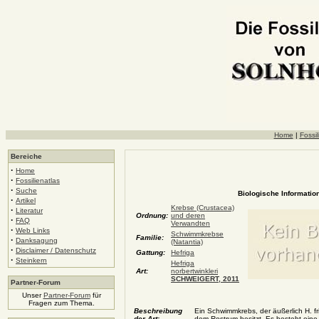
Home
|
Fossil
Bereiche
·
Home
·
Fossilienatlas
·
Suche
Biologische Information
·
Artikel
Krebse (Crustacea)
·
Literatur
Ordnung:
und deren
·
FAQ
Verwandten
·
Web Links
Schwimmkrebse
Familie:
·
Danksagung
(Natantia)
·
Disclaimer / Datenschutz
Gattung:
Hefriga
·
Steinkern
Hefriga
Art:
norbertwinkleri
SCHWEIGERT, 2011
Partner-Forum
Unser
Partner-Forum
für
Fragen zum Thema.
Beschreibung
Ein Schwimmkrebs, der äußerlich H. fr
der Art:
dem Rostrum besitzt. Es besteht eine v