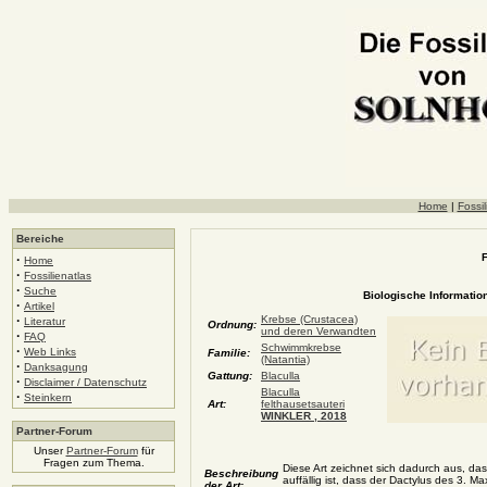
Home
|
Fossil
Bereiche
F
·
Home
·
Fossilienatlas
·
Suche
Biologische Information
·
Artikel
·
Krebse (Crustacea)
Literatur
Ordnung:
und deren Verwandten
·
FAQ
Schwimmkrebse
·
Web Links
Familie:
(Natantia)
·
Danksagung
Gattung:
Blaculla
·
Disclaimer / Datenschutz
Blaculla
·
Steinkern
Art:
felthausetsauteri
WINKLER , 2018
Partner-Forum
Unser
Partner-Forum
für
Fragen zum Thema.
Diese Art zeichnet sich dadurch aus, d
Beschreibung
auffällig ist, dass der Dactylus des 3. M
der Art: