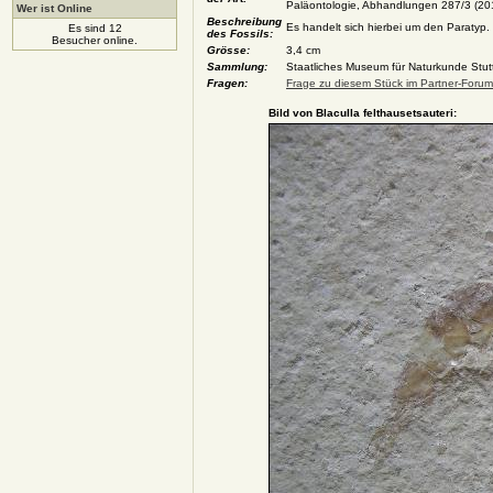
Paläontologie, Abhandlungen 287/3 (2018
Wer ist Online
Beschreibung
Es handelt sich hierbei um den Paratyp.
Es sind 12
des Fossils:
Besucher online.
Grösse:
3,4 cm
Sammlung:
Staatliches Museum für Naturkunde Stutt
Fragen:
Frage zu diesem Stück im Partner-Forum 
Bild von Blaculla felthausetsauteri: