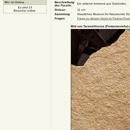
Wer ist Online
Beschreibung
Ein seltener Ammonit aus Solnhofen.
des Fossils:
Es sind 14
Grösse:
11 cm
Besucher online.
Sammlung:
Staatliches Museum für Naturkunde Stut
Fragen:
Frage zu diesem Stück im Partner-Forum
Bild von Taramelliceras (Fontannesiella) 