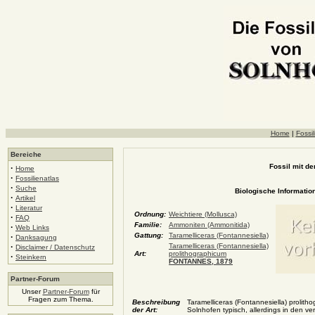
Home
|
Fossil
Bereiche
Fossil mit de
·
Home
·
Fossilienatlas
·
Suche
Biologische Information
·
Artikel
·
Literatur
Ordnung:
Weichtiere (Mollusca)
·
FAQ
Familie:
Ammoniten (Ammonitida)
·
Web Links
Gattung:
Taramelliceras (Fontannesiella)
·
Danksagung
·
Taramelliceras (Fontannesiella)
Disclaimer / Datenschutz
Art:
prolithographicum
·
Steinkern
FONTANNES, 1879
Partner-Forum
Unser
Partner-Forum
für
Fragen zum Thema.
Beschreibung
Taramelliceras (Fontannesiella) prolith
der Art:
Solnhofen typisch, allerdings in den v