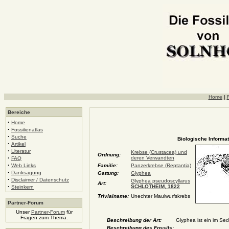
Home
|
F
Bereiche
·
Home
·
Fossilienatlas
·
Suche
Biologische Informat
·
Artikel
·
Literatur
Krebse (Crustacea) und
Ordnung:
·
deren Verwandten
FAQ
·
Web Links
Familie:
Panzerkrebse (Reptantia)
·
Danksagung
Gattung:
Glyphea
·
Disclaimer / Datenschutz
Glyphea pseudoscyllarus
Art:
·
SCHLOTHEIM, 1822
Steinkern
Trivialname:
Unechter Maulwurfskrebs
Partner-Forum
Unser
Partner-Forum
für
Fragen zum Thema.
Beschreibung der Art:
Glyphea ist ein im Sed
Beschreibung des Fossils: