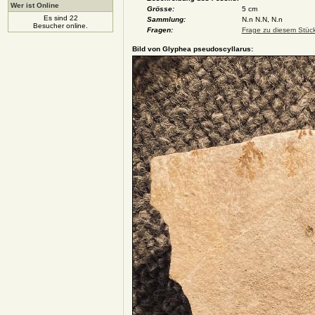
Wer ist Online
Grösse:
5 cm
Es sind 22
Sammlung:
N.n N.N, N.n
Besucher online.
Fragen:
Frage zu diesem Stück
Bild von Glyphea pseudoscyllarus: