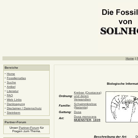
Home
|
F
Bereiche
·
Home
·
Fossilienatlas
·
Suche
Biologische Informat
·
Artikel
·
Literatur
Krebse (Crustacea)
·
FAQ
Ordnung:
und deren
·
Verwandten
Web Links
·
Danksagung
Schwimmkrebse
Familie:
(Natantia)
·
Disclaimer / Datenschutz
·
Gattung:
Dusa
Steinkern
Dusa monocera
Art:
MUENSTER, 1839
Partner-Forum
Unser
Partner-Forum
für
Fragen zum Thema.
Beschreibung der Art:
D