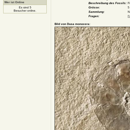
Wer ist Online
Beschreibung des Fossils:
F
Es sind 5
Grösse:
5
Besucher online.
Sammlung:
N
Fragen:
F
Bild von Dusa monocera: