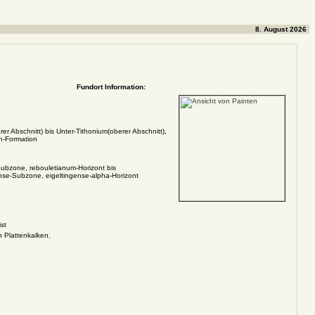
8. August 2026
Fundort Information:
er Abschnitt) bis Unter-Tithonium(oberer Abschnitt),
n-Formation
ubzone, rebouletianum-Horizont bis
se-Subzone, eigeltingense-alpha-Horizont
st
n Plattenkalken.