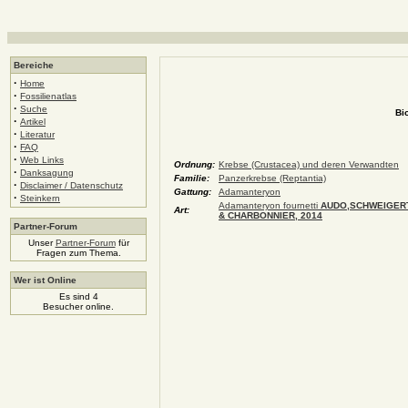
Bereiche
·
Home
·
Fossilienatlas
·
Suche
Bi
·
Artikel
·
Literatur
·
FAQ
·
Web Links
Ordnung:
Krebse (Crustacea) und deren Verwandten
·
Danksagung
Familie:
Panzerkrebse (Reptantia)
·
Disclaimer / Datenschutz
Gattung:
Adamanteryon
·
Steinkern
Adamanteryon fournetti
AUDO,SCHWEIGERT
Art:
& CHARBONNIER, 2014
Partner-Forum
Unser
Partner-Forum
für
Fragen zum Thema.
Wer ist Online
Es sind 4
Besucher online.