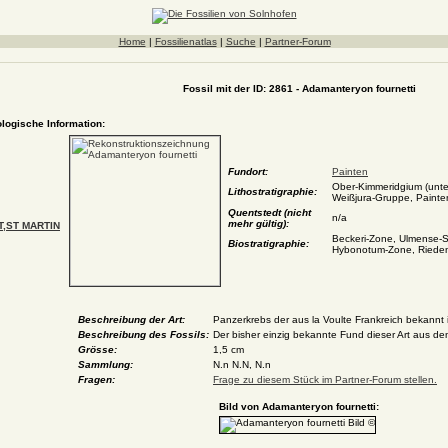
Home
|
Fossilienatlas
|
Suche
|
Partner-Forum
Fossil mit der ID: 2861 - Adamanteryon fournetti
ologische Information:
Fundort:
Painten
Ober-Kimmeridgium (unter
Lithostratigraphie:
Weißjura-Gruppe, Painte
Quentstedt (nicht
n/a
mehr gültig):
,ST MARTIN
Beckeri-Zone, Ulmense-S
Biostratigraphie:
Hybonotum-Zone, Rieden
Beschreibung der Art:
Panzerkrebs der aus la Voulte Frankreich bekannt i
Beschreibung des Fossils:
Der bisher einzig bekannte Fund dieser Art aus de
Grösse:
1,5 cm
Sammlung:
N.n N.N, N.n
Fragen:
Frage zu diesem Stück im Partner-Forum stellen.
Bild von Adamanteryon fournetti: