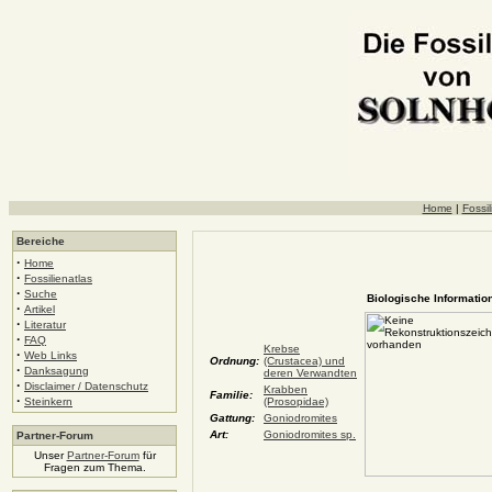
Home
|
Fossil
Bereiche
·
Home
·
Fossilienatlas
·
Suche
Biologische Information
·
Artikel
·
Literatur
·
FAQ
Krebse
·
Web Links
Ordnung:
(Crustacea) und
·
Danksagung
deren Verwandten
·
Disclaimer / Datenschutz
Krabben
Familie:
·
Steinkern
(Prosopidae)
Gattung:
Goniodromites
Art:
Goniodromites sp.
Partner-Forum
Unser
Partner-Forum
für
Fragen zum Thema.