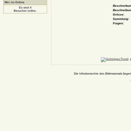
Wer ist Online
Beschreibung
Es sind 4
Beschreibun
Besucher online.
Grösse:
Sammlung:
Fragen:
Die Urheberrechte des Bildmaterials liege