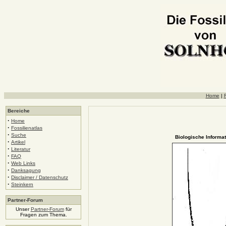
Home
|
F
Bereiche
·
Home
·
Fossilienatlas
·
Suche
Biologische Informat
·
Artikel
·
Literatur
·
FAQ
·
Web Links
·
Danksagung
·
Disclaimer / Datenschutz
·
Steinkern
Partner-Forum
Unser
Partner-Forum
für
Fragen zum Thema.