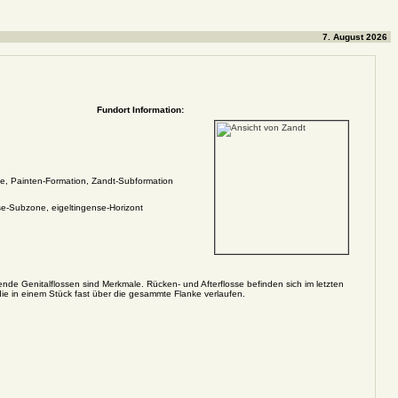
7. August 2026
Fundort Information:
e, Painten-Formation, Zandt-Subformation
-Subzone, eigeltingense-Horizont
gende Genitalflossen sind Merkmale. Rücken- und Afterflosse befinden sich im letzten
die in einem Stück fast über die gesammte Flanke verlaufen.