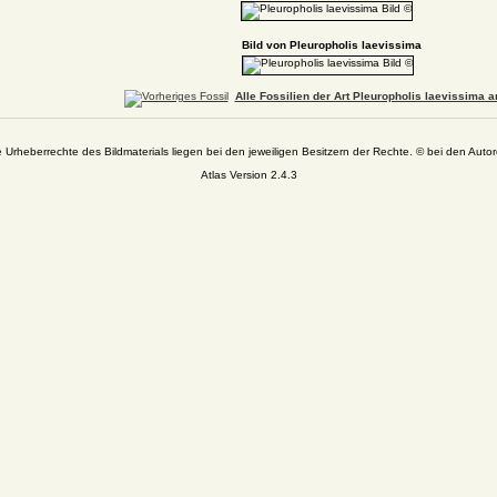
Bild von Pleuropholis laevissima
Alle Fossilien der Art Pleuropholis laevissima a
e Urheberrechte des Bildmaterials liegen bei den jeweiligen Besitzern der Rechte. © bei den Autor
Atlas Version 2.4.3