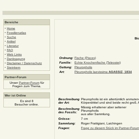
Bereiche
·
Home
·
Fossilienatlas
·
Suche
Bi
·
Artikel
·
Literatur
·
FAQ
·
Web Links
Ordnung:
Fische (Pisces)
·
Danksagung
·
Familie:
Echte Knochenfische (Teleostei)
Disclaimer / Datenschutz
·
Gattung:
Pleuropholis
Steinkern
Art:
Pleuropholis laevissima
AGASSIZ, 1834
Partner-Forum
Unser
Partner-Forum
für
Fragen zum Thema.
Wer ist Online
Beschreibung
Pleuropholis ist ein altertümlich anmute
Es sind 8
der Art:
Körperdrittel und sind beide recht groß
Besucher online.
Mässig erhaltener aber seltener
Beschreibung
Pleuropholis
des Fossils:
aus alter Sammlung.
Grösse:
7 cm
Sammlung:
Roger Frattigiani, Laichingen
Fragen:
Frage zu diesem Stück im Partner-Forum 