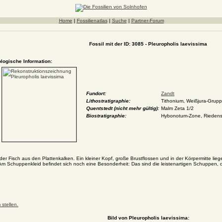
Home
|
Fossilienatlas
|
Suche
|
Partner-Forum
Fossil mit der ID: 3085 - Pleuropholis laevissima
ologische Information:
Fundort:
Zandt
Lithostratigraphie:
Tithonium, Weißjura-Grupp
Quentstedt (nicht mehr gültig):
Malm Zeta 1/2
Biostratigraphie:
Hybonotum-Zone, Riedense
nder Fisch aus den Plattenkalken. Ein kleiner Kopf, große Brustflossen und in der Körpermitte lie
. Am Schuppenkleid befindet sich noch eine Besonderheit: Das sind die leistenartigen Schuppen, 
stellen.
Bild von Pleuropholis laevissima: