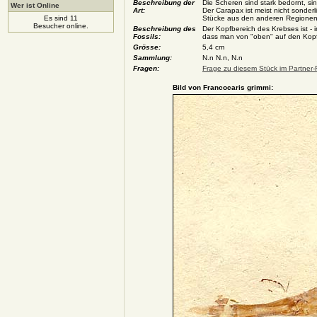
Beschreibung der
Die Scheren sind stark bedornt, si
Wer ist Online
Art:
Der Carapax ist meist nicht sonder
Es sind 11
Stücke aus den anderen Regionen s
Besucher online.
Beschreibung des
Der Kopfbereich des Krebses ist - i
Fossils:
dass man von "oben" auf den Kop
Grösse:
5,4 cm
Sammlung:
N.n N.n, N.n
Fragen:
Frage zu diesem Stück im Partner-
Bild von Francocaris grimmi: