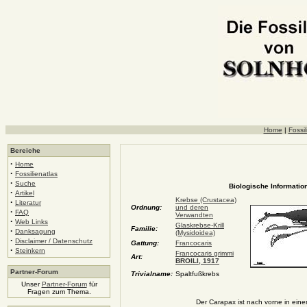
Home
|
Fossil
Bereiche
·
Home
·
Fossilienatlas
·
Suche
Biologische Information
·
Artikel
Krebse (Crustacea)
·
Literatur
Ordnung:
und deren
·
FAQ
Verwandten
·
Web Links
Glaskrebse-Krill
Familie:
·
Danksagung
(Mysidoidea)
·
Disclaimer / Datenschutz
Gattung:
Francocaris
·
Steinkern
Francocaris grimmi
Art:
BROILI, 1917
Partner-Forum
Trivialname:
Spaltfußkrebs
Unser
Partner-Forum
für
Fragen zum Thema.
Der Carapax ist nach vorne in ein