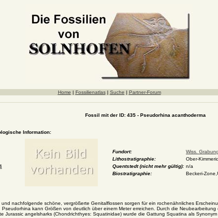
Home
|
Fossilienatlas
|
Suche
|
Partner-Forum
Fossil mit der ID: 435 - Pseudorhina acanthoderma
ologische Information:
Fundort:
Wiss. Grabun
Lithostratigraphie:
Ober-Kimmerid
4
Quentstedt (nicht mehr gültig):
n/a
Biostratigraphie:
Beckeri-Zone,
sen und nachfolgende schöne, vergrößerte Genitalflossen sorgen für ein rochenähnliches Erschei
 aus. Pseudorhina kann Größen von deutlich über einem Meter erreichen. Durch die Neubearbei
ate Jurassic angelsharks (Chondrichthyes: Squatinidae) wurde die Gattung Squatina als Synonym 