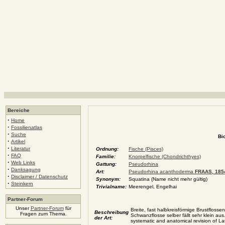
Bereiche
·
Home
·
Fossilienatlas
·
Suche
Bi
·
Artikel
·
Literatur
Ordnung:
Fische (Pisces)
·
FAQ
Familie:
Knorpelfische (Chondrichthyes)
·
Web Links
Gattung:
Pseudorhina
·
Danksagung
Art:
Pseudorhina acanthoderma
FRAAS, 185
·
Disclaimer / Datenschutz
Synonym:
Squatina (Name nicht mehr gültig)
·
Steinkern
Trivialname:
Meerengel, Engelhai
Partner-Forum
Unser
Partner-Forum
für
Breite, fast halbkreisförmige Brustflos
Beschreibung
Fragen zum Thema.
Schwanzflosse selber fällt sehr klein
der Art:
systematic and anatomical revision of L