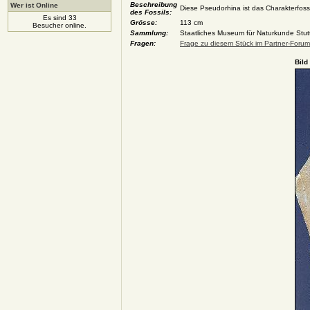
Beschreibung
Wer ist Online
Diese Pseudorhina ist das Charakterfoss
des Fossils:
Es sind 33
Grösse:
113 cm
Besucher online.
Sammlung:
Staatliches Museum für Naturkunde Stutt
Fragen:
Frage zu diesem Stück im Partner-Forum 
Bild