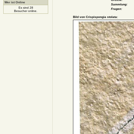
Wer ist Online
Sammlung:
Es sind 28
Fragen:
Besucher online.
Bild von Crispispongia stolata: