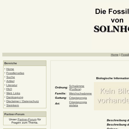
Home
|
Fossil
Bereiche
·
Home
·
Fossilienatlas
·
Suche
Biologische Information
·
Artikel
·
Literatur
Schwämme
Ordnung:
·
FAQ
(Porifera)
·
Web Links
Familie:
Weichschwämme
·
Danksagung
Gattung:
Crispispongia
·
Disclaimer / Datenschutz
Crispispongia
Art:
·
Steinkern
stolata
Partner-Forum
Unser
Partner-Forum
für
Beschreibung de
Fragen zum Thema.
Beschreibung d
Grösse: