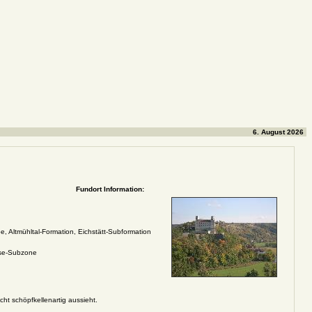
6. August 2026
Fundort Information:
e, Altmühltal-Formation, Eichstätt-Subformation
se-Subzone
ht schöpfkellenartig aussieht.