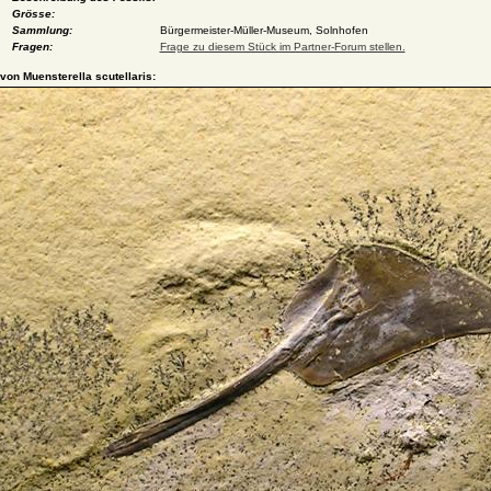
Grösse:
Sammlung:
Bürgermeister-Müller-Museum, Solnhofen
Fragen:
Frage zu diesem Stück im Partner-Forum stellen.
 von Muensterella scutellaris: