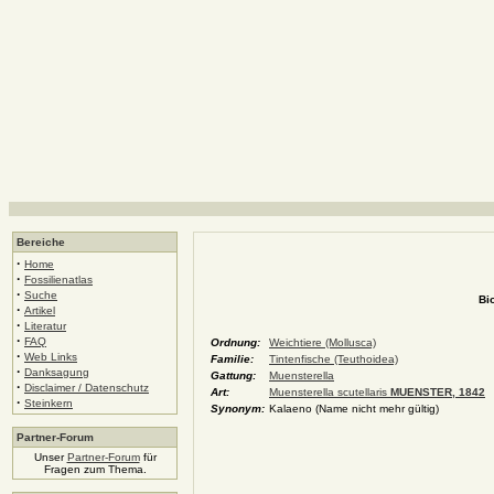
Bereiche
·
Home
·
Fossilienatlas
·
Suche
Bi
·
Artikel
·
Literatur
·
FAQ
Ordnung:
Weichtiere (Mollusca)
·
Web Links
Familie:
Tintenfische (Teuthoidea)
·
Danksagung
Gattung:
Muensterella
·
Disclaimer / Datenschutz
Art:
Muensterella scutellaris
MUENSTER, 1842
·
Steinkern
Synonym:
Kalaeno (Name nicht mehr gültig)
Partner-Forum
Unser
Partner-Forum
für
Fragen zum Thema.