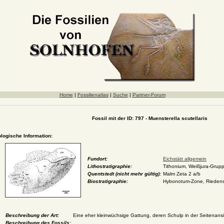
Home
|
Fossilienatlas
|
Suche
|
Partner-Forum
Fossil mit der ID: 797 - Muensterella scutellaris
ologische Information:
Fundort:
Eichstätt allgemein
Lithostratigraphie:
Tithonium, Weißjura-Grupp
Quentstedt (nicht mehr gültig):
Malm Zeta 2 a/b
Biostratigraphie:
Hybonotum-Zone, Rieden
Beschreibung der Art:
Eine eher kleinwüchsige Gattung, deren Schulp in der Seitenansic
Beschreibung des Fossils: