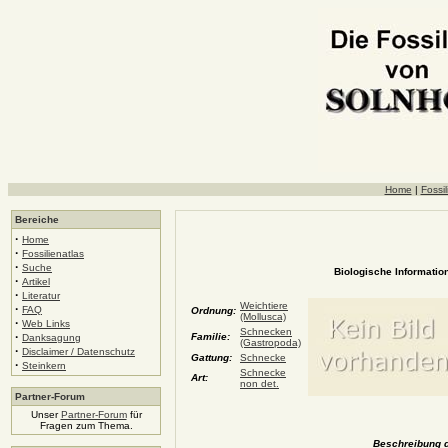
Home
|
Fossil
Bereiche
·
Home
·
Fossilienatlas
·
Suche
Biologische Information
·
Artikel
·
Literatur
Weichtiere
·
FAQ
Ordnung:
(Mollusca)
·
Web Links
Schnecken
·
Familie:
Danksagung
(Gastropoda)
·
Disclaimer / Datenschutz
Gattung:
Schnecke
·
Steinkern
Schnecke
Art:
non det.
Partner-Forum
Unser
Partner-Forum
für
Fragen zum Thema.
Beschreibung d