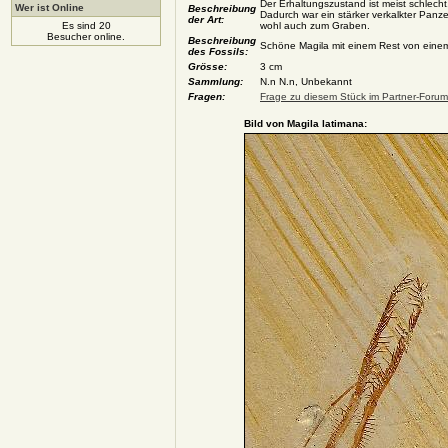
Der Erhaltungszustand ist meist schlech
Wer ist Online
Beschreibung
Dadurch war ein stärker verkalkter Panze
der Art:
Es sind 20
wohl auch zum Graben.
Besucher online.
Beschreibung
Schöne Magila mit einem Rest von einem
des Fossils:
Grösse:
3 cm
Sammlung:
N.n N.n, Unbekannt
Fragen:
Frage zu diesem Stück im Partner-Forum 
Bild von Magila latimana: