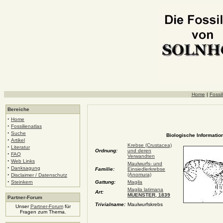
Home
|
Fossil
Bereiche
·
Home
·
Fossilienatlas
·
Suche
Biologische Information
·
Artikel
Krebse (Crustacea)
·
Literatur
Ordnung:
und deren
·
FAQ
Verwandten
·
Web Links
Maulwurfs- und
·
Danksagung
Familie:
Einsiedlerkrebse
·
(Anomura)
Disclaimer / Datenschutz
·
Steinkern
Gattung:
Magila
Magila latimana
Art:
MUENSTER, 1839
Partner-Forum
Trivialname:
Maulwurfskrebs
Unser
Partner-Forum
für
Fragen zum Thema.