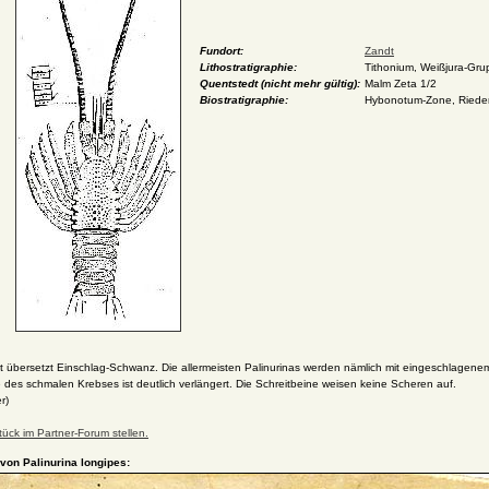
Fundort:
Zandt
Lithostratigraphie:
Tithonium, Weißjura-Gru
Quentstedt (nicht mehr gültig):
Malm Zeta 1/2
Biostratigraphie:
Hybonotum-Zone, Rieden
et übersetzt Einschlag-Schwanz. Die allermeisten Palinurinas werden nämlich mit eingeschlage
 des schmalen Krebses ist deutlich verlängert. Die Schreitbeine weisen keine Scheren auf.
r)
ück im Partner-Forum stellen.
 von Palinurina longipes: