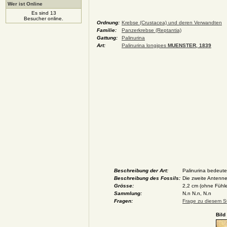
Wer ist Online
Es sind 13
Besucher online.
Ordnung:
Krebse (Crustacea) und deren Verwandten
Familie:
Panzerkrebse (Reptantia)
Gattung:
Palinurina
Art:
Palinurina longipes
MUENSTER, 1839
Beschreibung der Art:
Palinurina bedeut
Beschreibung des Fossils:
Die zweite Antenne
Grösse:
2,2 cm (ohne Fühle
Sammlung:
N.n N.n, N.n
Fragen:
Frage zu diesem St
Bild