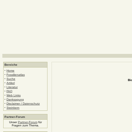
Bereiche
·
Home
·
Fossilienatlas
·
Suche
Bi
·
Artikel
·
Literatur
·
FAQ
·
Web Links
·
Danksagung
·
Disclaimer / Datenschutz
·
Steinkern
Partner-Forum
Unser
Partner-Forum
für
Fragen zum Thema.