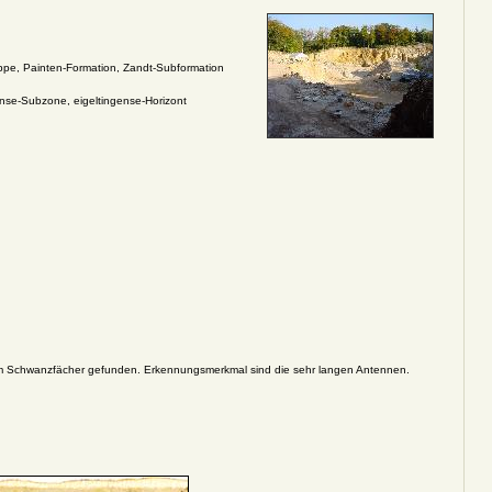
ppe, Painten-Formation, Zandt-Subformation
se-Subzone, eigeltingense-Horizont
nem Schwanzfächer gefunden. Erkennungsmerkmal sind die sehr langen Antennen.