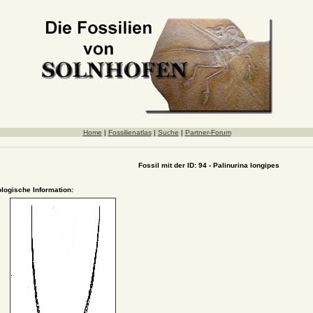
Home
|
Fossilienatlas
|
Suche
|
Partner-Forum
Fossil mit der ID: 94 - Palinurina longipes
ologische Information: