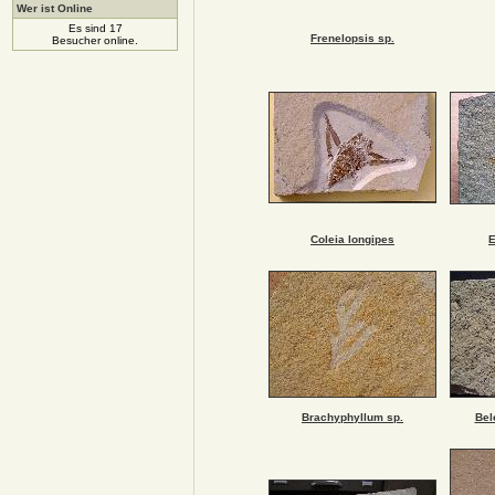
Wer ist Online
Es sind 17
Frenelopsis sp.
Besucher online.
Coleia longipes
E
Brachyphyllum sp.
Bel