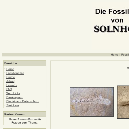
Home
|
Fossil
Bereiche
S
·
Home
·
Fossilienatlas
·
Suche
·
Artikel
·
Literatur
·
FAQ
·
Web Links
·
Danksagung
·
Disclaimer / Datenschutz
·
Steinkern
Partner-Forum
Unser
Partner-Forum
für
Fragen zum Thema.