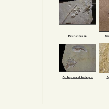
Millericrinus sp.
Co
Cycleryon und Antrimpos
S