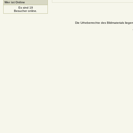
Wer ist Online
Es sind 19
Besucher online.
Die Urheberrechte des Bildmaterials liege