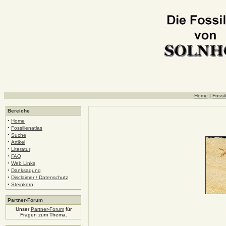
Home
|
Fossil
Bereiche
·
Home
·
Fossilienatlas
·
Suche
·
Artikel
·
Literatur
·
FAQ
·
Web Links
·
Danksagung
·
Disclaimer / Datenschutz
·
Steinkern
Partner-Forum
Unser
Partner-Forum
für
Fragen zum Thema.