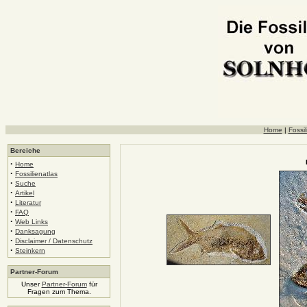
Home
|
Fossil
Bereiche
·
Home
·
Fossilienatlas
·
Suche
·
Artikel
·
Literatur
·
FAQ
·
Web Links
·
Danksagung
·
Disclaimer / Datenschutz
·
Steinkern
Partner-Forum
Unser
Partner-Forum
für
Fragen zum Thema.