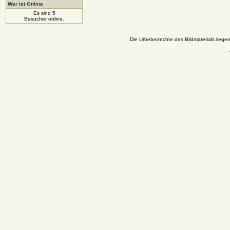
Wer ist Online
Es sind 5
Besucher online.
Die Urheberrechte des Bildmaterials liege