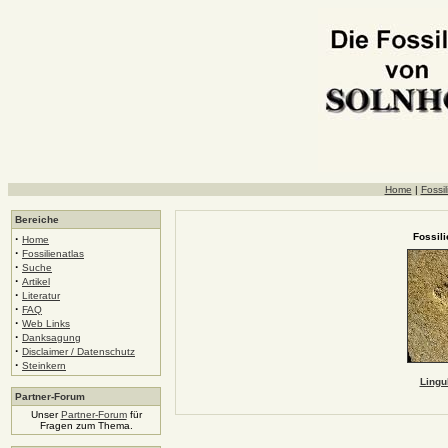
Home
|
Fossil
Bereiche
Fossil
·
Home
·
Fossilienatlas
·
Suche
·
Artikel
·
Literatur
·
FAQ
·
Web Links
·
Danksagung
·
Disclaimer / Datenschutz
·
Steinkern
Lingu
Partner-Forum
Unser
Partner-Forum
für
Fragen zum Thema.