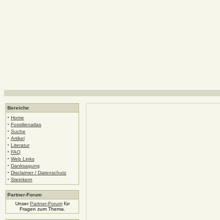
Bereiche
·
Home
·
Fossilienatlas
·
Suche
·
Artikel
·
Literatur
·
FAQ
·
Web Links
·
Danksagung
·
Disclaimer / Datenschutz
·
Steinkern
Partner-Forum
Unser
Partner-Forum
für
Fragen zum Thema.