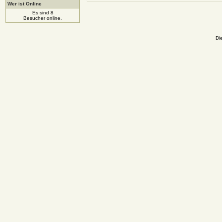
Wer ist Online
Es sind 8
Besucher online.
Di