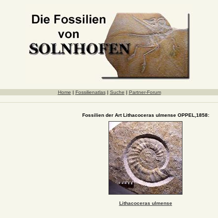
Home
|
Fossilienatlas
|
Suche
|
Partner-Forum
Fossilien der Art Lithacoceras ulmense OPPEL,1858:
Lithacoceras ulmense