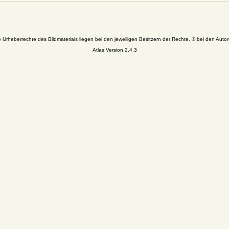
e Urheberrechte des Bildmaterials liegen bei den jeweiligen Besitzern der Rechte. © bei den Autor
Atlas Version 2.4.3