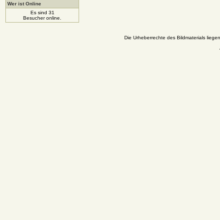
Wer ist Online
Es sind 31
Besucher online.
Die Urheberrechte des Bildmaterials liege