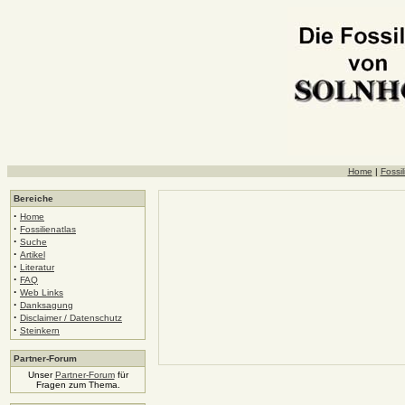
Home
|
Fossil
Bereiche
·
Home
·
Fossilienatlas
·
Suche
·
Artikel
·
Literatur
·
FAQ
·
Web Links
·
Danksagung
·
Disclaimer / Datenschutz
·
Steinkern
Partner-Forum
Unser
Partner-Forum
für
Fragen zum Thema.