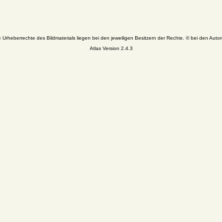
e Urheberrechte des Bildmaterials liegen bei den jeweiligen Besitzern der Rechte. © bei den Autor
Atlas Version 2.4.3