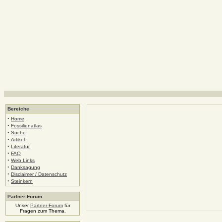
Bereiche
·
Home
·
Fossilienatlas
·
Suche
·
Artikel
·
Literatur
·
FAQ
·
Web Links
·
Danksagung
·
Disclaimer / Datenschutz
·
Steinkern
Partner-Forum
Unser
Partner-Forum
für
Fragen zum Thema.