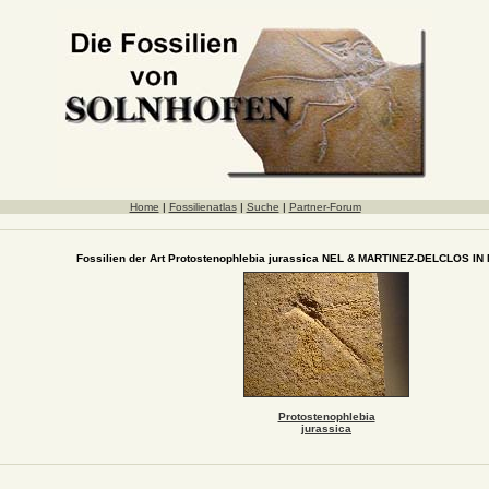
Home
|
Fossilienatlas
|
Suche
|
Partner-Forum
Fossilien der Art Protostenophlebia jurassica NEL & MARTINEZ-DELCLOS IN
Protostenophlebia
jurassica