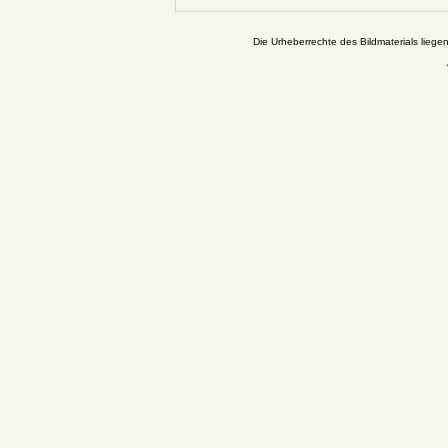
Die Urheberrechte des Bildmaterials liege