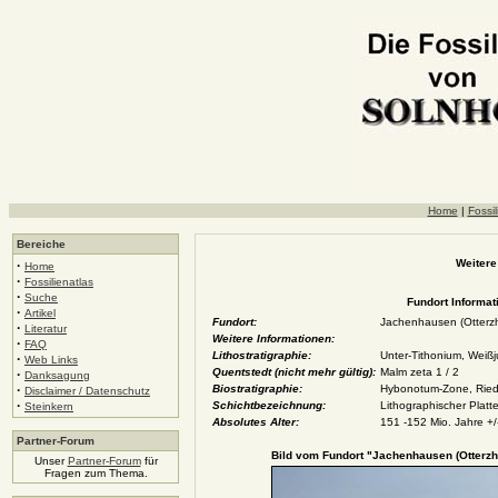
Home
|
Fossil
Bereiche
Weitere
·
Home
·
Fossilienatlas
·
Suche
Fundort Informat
·
Artikel
Fundort:
Jachenhausen (Otterz
·
Literatur
Weitere Informationen:
·
FAQ
Lithostratigraphie:
Unter-Tithonium, Weiß
·
Web Links
Quentstedt (nicht mehr gültig):
Malm zeta 1 / 2
·
Danksagung
·
Biostratigraphie:
Hybonotum-Zone, Rie
Disclaimer / Datenschutz
·
Schichtbezeichnung:
Lithographischer Platt
Steinkern
Absolutes Alter:
151 -152 Mio. Jahre +/
Partner-Forum
Bild vom Fundort "Jachenhausen (Otterzh
Unser
Partner-Forum
für
Fragen zum Thema.